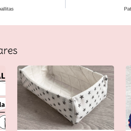
allitas
Pat
ares