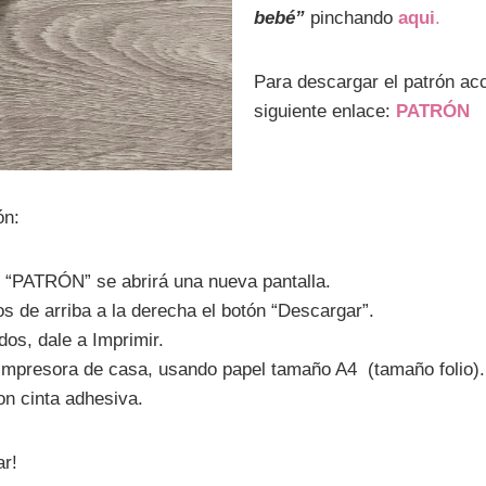
bebé”
pinchando
aqui
.
Para descargar el patrón ac
siguiente enlace:
PATRÓN
ón:
o “PATRÓN” se abrirá una nueva pantalla.
s de arriba a la derecha el botón “Descargar”.
os, dale a Imprimir.
u impresora de casa, usando papel tamaño A4 (tamaño folio).
on cinta adhesiva.
ar!