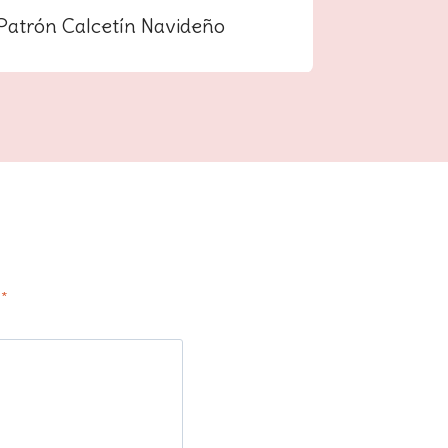
Patrón Calcetín Navideño
Patrón A
n
*