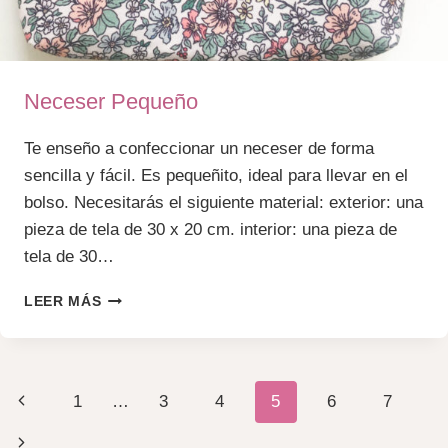
Neceser Pequeño
Te enseño a confeccionar un neceser de forma
sencilla y fácil. Es pequeñito, ideal para llevar en el
bolso. Necesitarás el siguiente material: exterior: una
pieza de tela de 30 x 20 cm. interior: una pieza de
tela de 30…
NECESER
LEER MÁS
PEQUEÑO
Navegación
Página
1
…
3
4
5
6
7
De
anterior
Siguiente