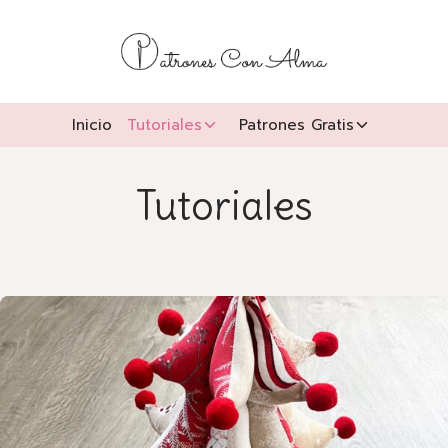
Saltar
al
contenido
Inicio
Tutoriales
Patrones Gratis
Alternar
Alternar
Menú
Menú
Hijo
Hijo
Tutoriales